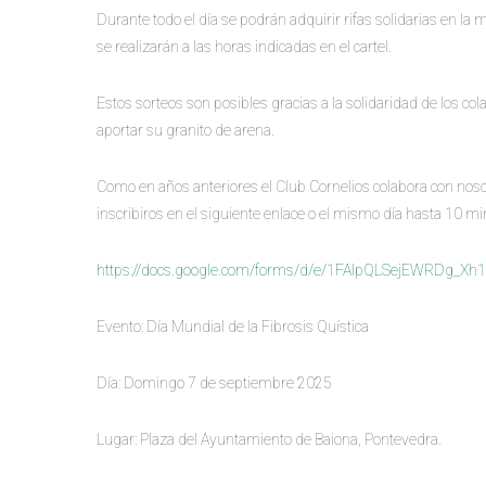
Durante todo el día se podrán adquirir rifas solidarias en la 
se realizarán a las horas indicadas en el cartel.
Estos sorteos son posibles gracias a la solidaridad de los c
aportar su granito de arena.
Como en años anteriores el Club Cornelios colabora con nosot
inscribiros en el siguiente enlace o el mismo día hasta 10 mi
https://docs.google.com/forms/d/e/1FAIpQLSejEWRDg
Evento: Día Mundial de la Fibrosis Quística
Día: Domingo 7 de septiembre 2025
Lugar: Plaza del Ayuntamiento de Baiona, Pontevedra.