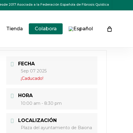
esde 2017 Asociada a la Federación Española de Fibrosis Quística
n
Tienda
Colabora
FECHA
Sep 07 2025
¡Caducado!
HORA
10:00 am - 8:30 pm
LOCALIZACIÓN
Plaza del ayuntamiento de Baiona