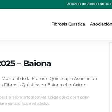
Declarada de Utilidad Pública d
Fibrosis Quística
Asociació
2025 – Baiona
undial de la Fibrosis Quística, la Asociación
la Fibrosis Quística en Baiona el próximo
es al aire libre tanto deportivas, lúdicas o de ocio para poder
 el ejercicio físico en el colectivo.