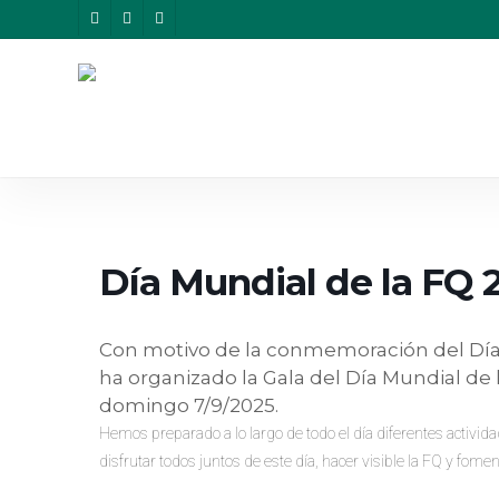
Skip
twitter
facebook
instagram
to
main
content
Día Mundial de la FQ 
Con motivo de la conmemoración del Día M
ha organizado la Gala del Día Mundial de 
domingo 7/9/2025.
Hemos preparado a lo largo de todo el día diferentes actividad
disfrutar todos juntos de este día, hacer visible la FQ y fomentar