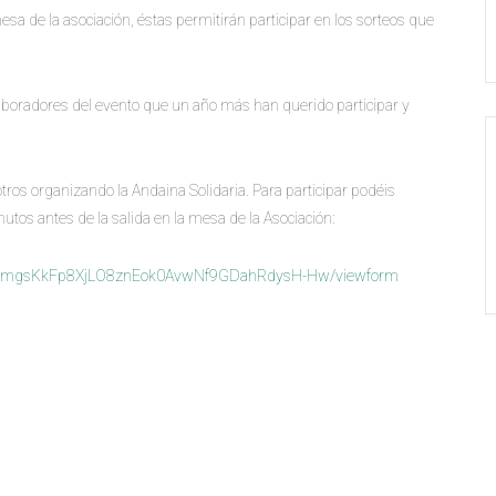
mesa de la asociación, éstas permitirán participar en los sorteos que
olaboradores del evento que un año más han querido participar y
ros organizando la Andaina Solidaria. Para participar podéis
nutos antes de la salida en la mesa de la Asociación:
_Xh1mgsKkFp8XjLO8znEok0AvwNf9GDahRdysH-Hw/viewform