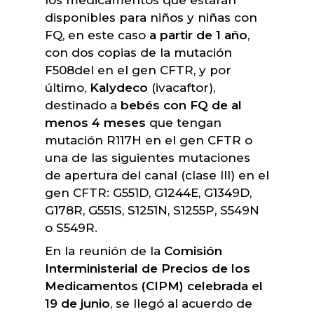
disponibles para niños y niñas con
FQ, en este caso
a partir de 1 año
,
con dos copias de la mutación
F508del en el gen CFTR, y por
último,
Kalydeco
(ivacaftor),
destinado a
bebés con FQ de al
menos 4 meses
que tengan
mutación R117H en el gen CFTR o
una de las siguientes mutaciones
de apertura del canal (clase III) en el
gen CFTR: G551D, G1244E, G1349D,
G178R, G551S, S1251N, S1255P, S549N
o S549R.
En la reunión de la
Comisión
Interministerial de Precios de los
Medicamentos (CIPM) celebrada el
19 de junio
, se llegó al acuerdo de