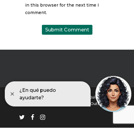
in this browser for the next time I
comment.
© 2026 Asociación Galega de Fibrosis Quística. |
Accesibilidad |
Aviso legal |
Diseño web Outsiders ⚡
twitter
facebook
instagram