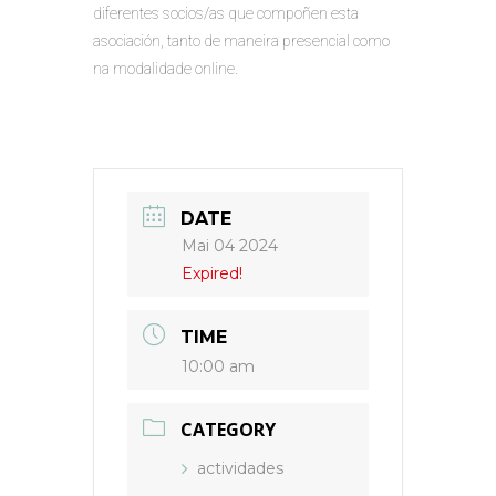
diferentes socios/as que compoñen esta
asociación, tanto de maneira presencial como
na modalidade online.
DATE
Mai 04 2024
Expired!
TIME
10:00 am
CATEGORY
actividades