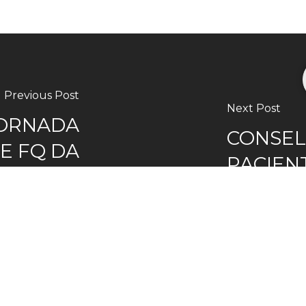
Previous Post
Next Post
XORNADA
CONSEL
E FQ DA
PACIEN
LEGA DE
SANITA
UÍSTICA