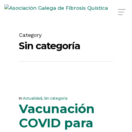
Skip
to
Category
main
Sin categoría
content
In
Actualidad
,
Sin categoría
Vacunación
COVID para